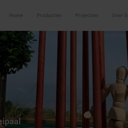
Home
Producten
Projecten
Over S
eipaal