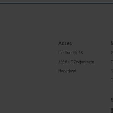
Adres
Lindtsedijk 18
P
3336 LE Zwijndrecht
P
Nederland
O
C