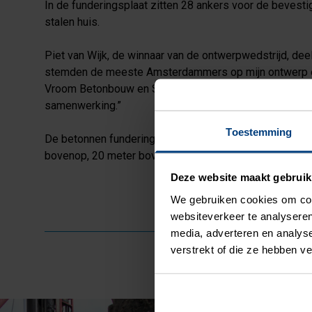
In de funderingsplaat zitten 28 ankers voor de bevesti
stalen huis.
Piet van Wijk, de winnaar van de ontwerpwedstrijd, dee
stemden de meeste Amsterdammers op mijn ontwerp en 
Vroom Betonbouw en Schokindustrie. Het is fantastisch
samenwerking.”
Toestemming
De betonnen funderingsplaat, met 112 bouten, verankert
bovenop, 20 meter boven het maaiveld. 'Het Palenhuis' 
Deze website maakt gebruik
We gebruiken cookies om cont
websiteverkeer te analyseren
media, adverteren en analys
verstrekt of die ze hebben v