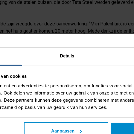
ging van de stalen buizen, die door Tata Steel werden geleverd e
lde zijn vreugde over deze samenwerking: “Mijn Palenhuis, is ee
het huis gaat er komen, 20 meter hoog. Mede dankzij de enth
 dat door dit kunstwerk zichtbaar wordt hoe Amsterdamse huizen 
Details
 de 28 stalen buizen die symbolisch staan voor de funderingspal
staat nog in de Sluisbuurt tot 2026!
 van cookies
ent en advertenties te personaliseren, om functies voor social
. Ook delen we informatie over uw gebruik van onze site met on
e. Deze partners kunnen deze gegevens combineren met andere i
erzameld op basis van uw gebruik van hun services.
Aanpassen