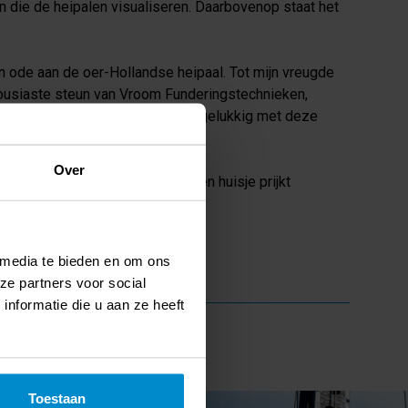
n die de heipalen visualiseren. Daarbovenop staat het
n ode aan de oer-Hollandse heipaal. Tot mijn vreugde
ousiaste steun van Vroom Funderingstechnieken,
er eigenlijk uitzien. Ik ben dolgelukkig met deze
Over
en van de stad. Het cortenstalen huisje prijkt
 media te bieden en om ons
ze partners voor social
nformatie die u aan ze heeft
Toestaan