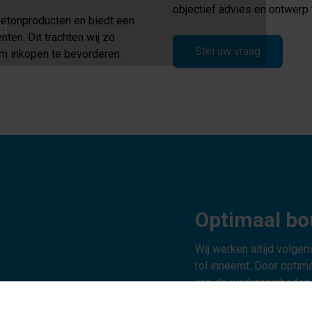
objectief advies en ontwerp 
 betonproducten en biedt een
et
en. Dit trachten wij zo
Stel uw vraag
m inkopen te bevorderen.
Optimaal b
Wij werken altijd volge
rol inneemt. Door opti
van de werkzaamheden c
bouwproces. Ons proces 