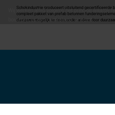
Schokindustrie produceert uitsluitend gecertificeerde
Wij werken altijd volgens het principe waarbij h
compleet pakket van prefab betonnen funderingselement
bouwproces een centrale rol inneemt.
duurzaam mogelijk te doen, onder andere door duurzaa