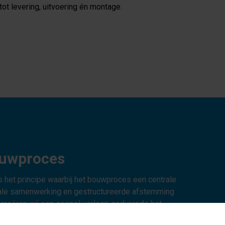
tot levering, uitvoering én montage.
ouwproces
ns het principe waarbij het bouwproces een centrale
male samenwerking en gestructureerde afstemming
reëren wij een soepel verloop gedurende het
wordt hierbij volledig geïntegreerd in het proces