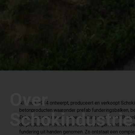
Over
Al sinds 1934 ontwerpt, produceert en verkoopt Schoki
betonproducten waaronder prefab funderingsbalken, be
Schokindustrie
Er bestaat een nauwe samenwerking met Vroom Beton
de producten. Hiermee worden alle zorgen rond het re
fundering uit handen genomen. Zo ontstaat een complet