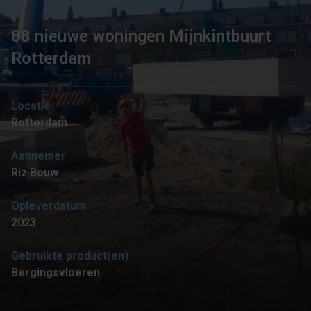
88 nieuwe woningen Mijnkintbuurt
Rotterdam
Locatie
Rotterdam
Aannemer
Riz Bouw
Opleverdatum
2023
Gebruikte product(en)
Bergingsvloeren