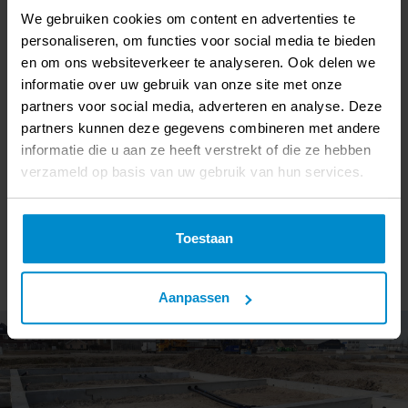
Betonbouw BV,
1.838 meter prefab
funderingsbalken
voor
We gebruiken cookies om content en advertenties te
de realisatie van 64 woningen. Deze funderingsbalken zijn
personaliseren, om functies voor social media te bieden
toegepast als basis voor de woningen en op de
en om ons websiteverkeer te analyseren. Ook delen we
bouwplaats gemonteerd.
informatie over uw gebruik van onze site met onze
partners voor social media, adverteren en analyse. Deze
De funderingsbalken zijn geproduceerd en geleverd
partners kunnen deze gegevens combineren met andere
conform projectspecificaties en afgestemd op de
informatie die u aan ze heeft verstrekt of die ze hebben
verschillende woningtypes binnen het plan. Door de
verzameld op basis van uw gebruik van hun services.
toepassing van prefab betonelementen kon de fundering
op een efficiënte en eenduidige manier worden
gerealiseerd. De werkzaamheden zijn uitgevoerd in
Toestaan
opdracht van
Van Zanten Bouw.
Aanpassen