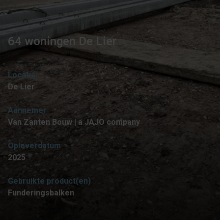
64 woningen De Lier
Locatie
De Lier
Aannemer
Van Zanten Bouw | a JAJO company
Opleverdatum
2025
Gebruikte product(en)
Funderingsbalken